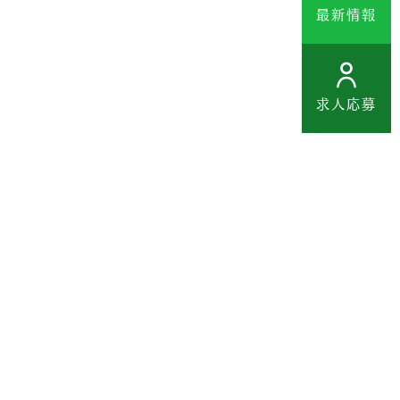
い
最新情報
す
求人応募
診療時間
トリミング
里親募集